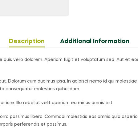
Description
Additional Information
quis vero dolorem. Aperiam fugit et voluptatum sed. Aut et eos e
ut. Dolorum cum ducimus ipsa. In adipisci nemo id qui molestia
oluta consequatur molestias quibusdam.
or iure. Illo repellat velit aperiam ea minus omnis est.
rro possimus libero. Commodi molestias eos omnis quia asperiore
corporis perferendis et possimus.