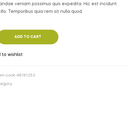
sandae veniam possimus quis expedita. Hic est incidunt
 illo. Temporibus quia rem sit nulla quod.
ADD TO CART
 to wishlist
en-coat-46161253
tegory