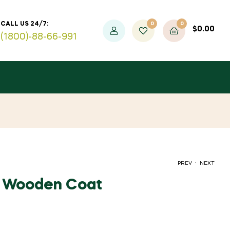
0
0
CALL US 24/7:
$
0.00
(1800)-88-66-991
.
PREV
NEXT
e Wooden Coat
$
412.12
$
157.83