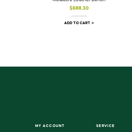
Mediocre Leather Bench
$
688.30
ADD TO CART
MY ACCOUNT
SERVICE