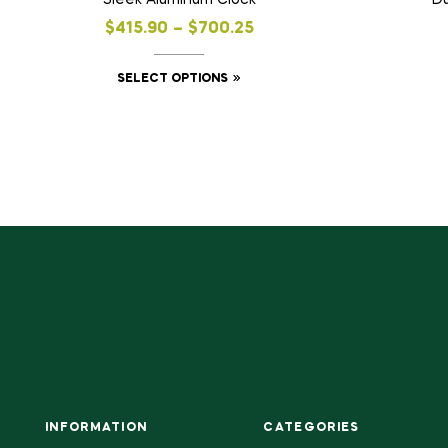
Sleek Aluminum Clock
Du
$
415.90
–
$
700.25
SELECT OPTIONS
INFORMATION
CATEGORIES