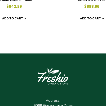
rable Rubber Table
Small Silk Gloves
$
642.59
$
898.96
ADD TO CART
ADD TO CART
Address:
9066 Green Lake Drive