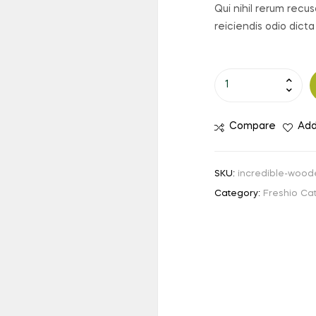
Qui nihil rerum recu
reiciendis odio dicta
Compare
Add
SKU:
incredible-wood
Category:
Freshio Ca