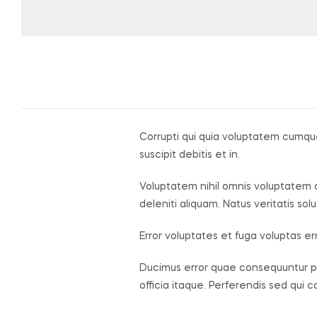
Corrupti qui quia voluptatem cumque 
suscipit debitis et in.
Voluptatem nihil omnis voluptatem a
deleniti aliquam. Natus veritatis s
Error voluptates et fuga voluptas err
Ducimus error quae consequuntur po
officia itaque. Perferendis sed qui 